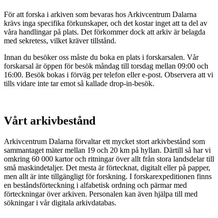
För att forska i arkiven som bevaras hos Arkivcentrum Dalarna
krävs inga specifika förkunskaper, och det kostar inget att ta del av
våra handlingar på plats. Det förkommer dock att arkiv är belagda
med sekretess, vilket kräver tillstånd.
Innan du besöker oss måste du boka en plats i forskarsalen. Vår
forskarsal är öppen för besök måndag till torsdag mellan 09:00 och
16:00. Besök bokas i förväg per telefon eller e-post. Observera att vi
tills vidare inte tar emot så kallade drop-in-besök.
Vårt arkivbestånd
Arkivcentrum Dalarna förvaltar ett mycket stort arkivbestånd som
sammantaget mäter mellan 19 och 20 km på hyllan. Därtill så har vi
omkring 60 000 kartor och ritningar över allt från stora landsdelar till
små maskindetaljer. Det mesta är förtecknat, digitalt eller på papper,
men allt är inte tillgängligt för forskning. I forskarexpeditionen finns
en beståndsförteckning i alfabetisk ordning och pärmar med
förteckningar över arkiven. Personalen kan även hjälpa till med
sökningar i vår digitala arkivdatabas.