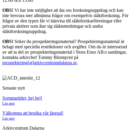
12:00 och 13:00.
OBS!
Vi har inte möjlighet att åta oss forskningsuppdrag och kan
inte besvara mer allmänna frågor om exempelvis släktforskning. För
frågor av den typen får vi hänvisa till släktforskarföreningar eller
privata aktörer som åtar sig släktutredningar och andra
släktforskningsuppdrag.
OBS!
Söker du prospekteringsmaterial? Prospekteringsmaterial är
belagt med speciella restriktioner och avgifter. Om du är intresserad
av att ta del av prospekteringsmaterial i Stora Enso AB:s samlingar,
kontakta arkivchef Tommy Blomqvist på
prospektering[at]arkivcentrumdalarna.se
.
Senaste nytt
Sommartider, hej hej!
Läs mer
Välkomna att besöka vår läsesal!
Läs mer
Arkivcentrum Dalarna